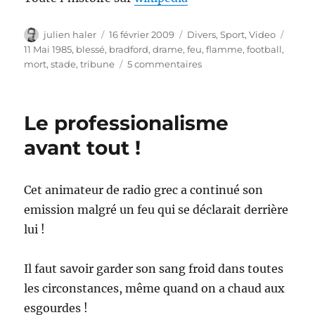
Auteur
Publié
Catégories
Étiqu
julien haler
16 février 2009
Divers
,
Sport
,
Video
le
11 Mai 1985
,
blessé
,
bradford
,
drame
,
feu
,
flamme
,
football
,
sur
mort
,
stade
,
tribune
5 commentaires
Désastre
de
bradfod
Le professionalisme
avant tout !
Cet animateur de radio grec a continué son
emission malgré un feu qui se déclarait derrière
lui !
Il faut savoir garder son sang froid dans toutes
les circonstances, même quand on a chaud aux
esgourdes !