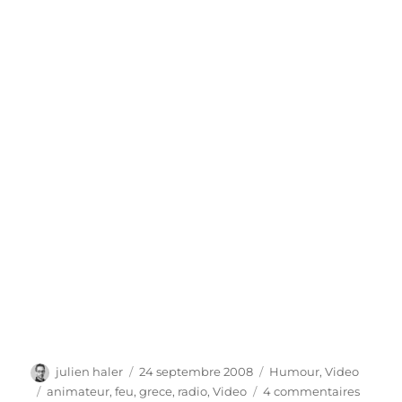
Auteur
Publié
Catégories
julien haler
24 septembre 2008
Humour
,
Video
le
Étiquettes
sur
animateur
,
feu
,
grece
,
radio
,
Video
4 commentaires