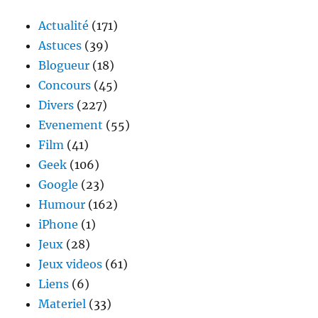
aimant
le
Actualité
(171)
feu
Astuces
(39)
Blogueur
(18)
Concours
(45)
Divers
(227)
Evenement
(55)
Film
(41)
Geek
(106)
Google
(23)
Humour
(162)
iPhone
(1)
Jeux
(28)
Jeux videos
(61)
Liens
(6)
Materiel
(33)