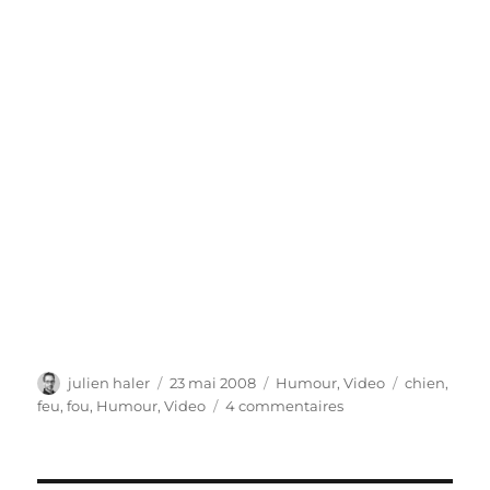
Auteur
Publié
Catégories
Étiquettes
julien haler
23 mai 2008
Humour
,
Video
chien
,
le
sur
feu
,
fou
,
Humour
,
Video
4 commentaires
Attention,
chien
taré