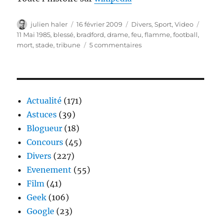
Auteur
Publié
Catégories
Étiqu
julien haler
16 février 2009
Divers
,
Sport
,
Video
le
11 Mai 1985
,
blessé
,
bradford
,
drame
,
feu
,
flamme
,
football
,
sur
mort
,
stade
,
tribune
5 commentaires
Désastre
de
bradfod
Actualité
(171)
Astuces
(39)
Blogueur
(18)
Concours
(45)
Divers
(227)
Evenement
(55)
Film
(41)
Geek
(106)
Google
(23)