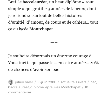
Bref, le
baccalauréat
, un beau diplôme « tout
simple » qui gratifie 3 années de labeurs, dont
je retiendrai surtout de belles histoires
d’amitié, d’amour, de cours et de cahiers… tout
ça au lycée
Montchapet
.
—–
Je souhaite désormais un énorme courage à
Youstinette qui passe le sien cette année… 20%
de chances d’avoir son bac
Auteur
Publié
Catégories
Étiquettes
julien haler
16 juin 2008
Actualité
,
Divers
bac
,
le
baccalauréat
,
diplome
,
épreuves
,
Montchapet
10
sur
commentaires
Prêt,
feu,
Baccalauréat