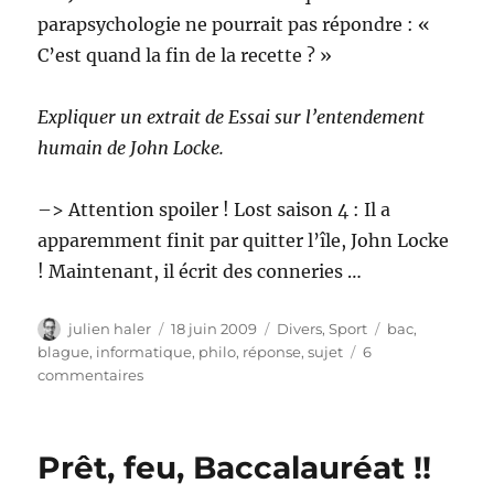
parapsychologie ne pourrait pas répondre : «
C’est quand la fin de la recette ? »
Expliquer un extrait de Essai sur l’entendement
humain de John Locke.
–> Attention spoiler ! Lost saison 4 : Il a
apparemment finit par quitter l’île, John Locke
! Maintenant, il écrit des conneries …
Auteur
Publié
Catégories
Étiquettes
julien haler
18 juin 2009
Divers
,
Sport
bac
,
le
blague
,
informatique
,
philo
,
réponse
,
sujet
6
sur
commentaires
Les
sujets
de
Prêt, feu, Baccalauréat !!
philo..
corrigé