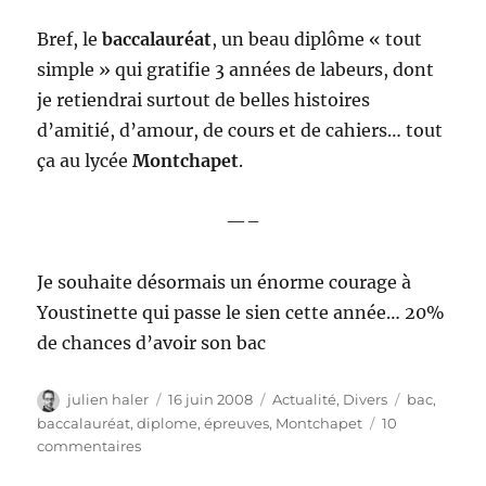
Bref, le
baccalauréat
, un beau diplôme « tout
simple » qui gratifie 3 années de labeurs, dont
je retiendrai surtout de belles histoires
d’amitié, d’amour, de cours et de cahiers… tout
ça au lycée
Montchapet
.
—–
Je souhaite désormais un énorme courage à
Youstinette qui passe le sien cette année… 20%
de chances d’avoir son bac
Auteur
Publié
Catégories
Étiquettes
julien haler
16 juin 2008
Actualité
,
Divers
bac
,
le
baccalauréat
,
diplome
,
épreuves
,
Montchapet
10
sur
commentaires
Prêt,