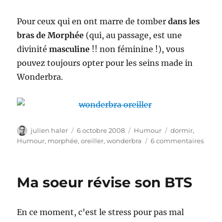
Pour ceux qui en ont marre de tomber
dans les
bras de Morphée
(qui, au passage, est une
divinité
masculine
!! non féminine !), vous
pouvez toujours opter pour les seins made in
Wonderbra.
Auteur
Publié
Catégories
Étiquettes
julien haler
6 octobre 2008
Humour
dormir
,
le
sur
Humour
,
morphée
,
oreiller
,
wonderbra
6 commentaires
Wond
:
pour
Ma soeur révise son BTS
mettr
Morp
au
En ce moment, c’est le stress pour pas mal
chom