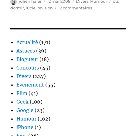
Auteur
Publié
Catégories
Étiquettes
julien haler
12 mai 2008
Divers
,
Humour
bts
,
le
sur
dormir
,
lucie
,
revision
12 commentaires
Ma
soeur
révise
son
BTS
Actualité
(171)
Astuces
(39)
Blogueur
(18)
Concours
(45)
Divers
(227)
Evenement
(55)
Film
(41)
Geek
(106)
Google
(23)
Humour
(162)
iPhone
(1)
Jeux
(28)