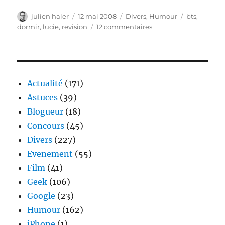
Auteur
Publié
Catégories
Étiquettes
julien haler
12 mai 2008
Divers
,
Humour
bts
,
le
sur
dormir
,
lucie
,
revision
12 commentaires
Ma
soeur
révise
son
BTS
Actualité
(171)
Astuces
(39)
Blogueur
(18)
Concours
(45)
Divers
(227)
Evenement
(55)
Film
(41)
Geek
(106)
Google
(23)
Humour
(162)
iPhone
(1)