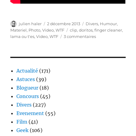
Auteur
Publié
Catégories
julien haler
2 décembre 2013
Divers
,
Humour
,
le
Étiquettes
Materiel
,
Photo
,
Video
,
WTF
clip
,
doritos
,
finger cleaner
,
sur
lama ou t'es
,
Video
,
WTF
3 commentaires
Les
vidéos
WTF
du
lundi
Actualité
(171)
#6
Astuces
(39)
Blogueur
(18)
Concours
(45)
Divers
(227)
Evenement
(55)
Film
(41)
Geek
(106)