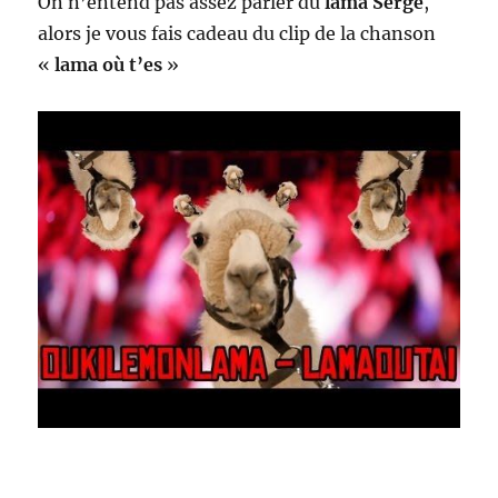
On n’entend pas assez parler du
lama Serge
,
alors je vous fais cadeau du clip de la chanson
«
lama où t’es
»