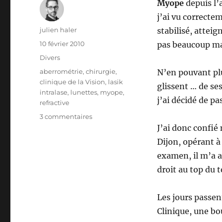
Myope
depuis l’
j’ai vu correctem
Auteur
julien haler
stabilisé, atteig
Publié
10 février 2010
pas beaucoup ma
le
Catégories
Divers
Étiquettes
aberrométrie
,
chirurgie
,
N’en pouvant plu
clinique de la Vision
,
lasik
glissent … de ses
intralase
,
lunettes
,
myope
,
j’ai décidé de pa
refractive
sur
3 commentaires
Marine,
J’ai donc confié
22
Dijon, opérant à
ans,
examen, il m’a a
opérée
de
droit au top du 
chirurgie
réfractive
Les jours passen
!
Clinique, une bou