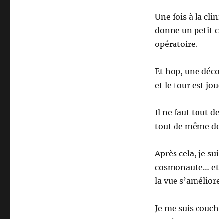
Une fois à la cl
donne un petit c
opératoire.
Et hop, une déco
et le tour est jou
Il ne faut tout 
tout de même d
Après cela, je s
cosmonaute… et l
la vue s’améliore
Je me suis couc