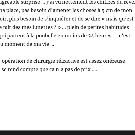
 agréable surprise … j’ai vu nettement les chiffres du révei
ma place, pas besoin d’amener les choses à 5 cm de mon
oir, plus besoin de s’inquiéter et de se dire « mais qu’est
e fait des mes lunettes ? » … plein de petites habitudes
ui partent à la poubelle en moins de 24 heures …. c’est
eau moment de ma vie …
e opération de chirurgie réfractive est assez onéreuse,
n se rend compte que ça n’a pas de prix ….