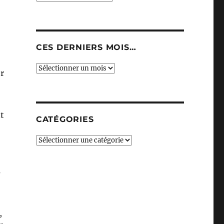
CES DERNIERS MOIS…
Ces
r
derniers
mois…
t
CATÉGORIES
Catégories
s
,