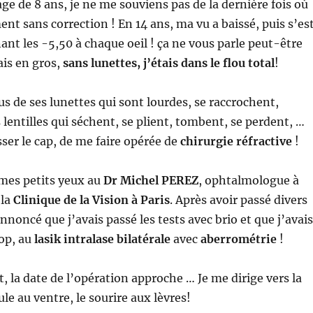
age de 8 ans, je ne me souviens pas de la dernière fois où
ent sans correction ! En 14 ans, ma vu a baissé, puis s’es
nant les -5,50 à chaque oeil ! ça ne vous parle peut-être
is en gros,
sans
lunettes
, j’étais dans le flou total
!
s de ses lunettes qui sont lourdes, se raccrochent,
 lentilles qui séchent, se plient, tombent, se perdent, …
sser le cap, de me faire opérée de
chirurgie réfractive
!
 mes petits yeux au
Dr Michel PEREZ
, ophtalmologue à
 la
Clinique de la Vision à Paris
. Après avoir passé divers
nnoncé que j’avais passé les tests avec brio et que j’avais
top, au
lasik intralase bilatérale
avec
aberrométrie
!
t, la date de l’opération approche … Je me dirige vers la
le au ventre, le sourire aux lèvres!