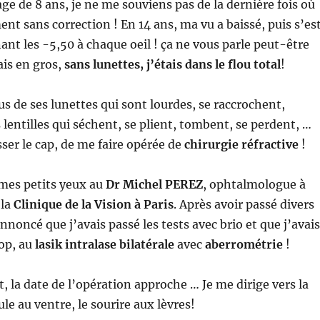
age de 8 ans, je ne me souviens pas de la dernière fois où
ent sans correction ! En 14 ans, ma vu a baissé, puis s’es
nant les -5,50 à chaque oeil ! ça ne vous parle peut-être
is en gros,
sans
lunettes
, j’étais dans le flou total
!
s de ses lunettes qui sont lourdes, se raccrochent,
 lentilles qui séchent, se plient, tombent, se perdent, …
sser le cap, de me faire opérée de
chirurgie réfractive
!
 mes petits yeux au
Dr Michel PEREZ
, ophtalmologue à
 la
Clinique de la Vision à Paris
. Après avoir passé divers
nnoncé que j’avais passé les tests avec brio et que j’avais
top, au
lasik intralase bilatérale
avec
aberrométrie
!
t, la date de l’opération approche … Je me dirige vers la
le au ventre, le sourire aux lèvres!