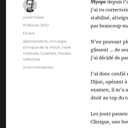
Myope
depuis l’
j’ai vu correctem
Auteur
julien haler
stabilisé, atteig
Publié
10 février 2010
pas beaucoup ma
le
Catégories
Divers
Étiquettes
aberrométrie
,
chirurgie
,
N’en pouvant plu
clinique de la Vision
,
lasik
glissent … de ses
intralase
,
lunettes
,
myope
,
j’ai décidé de pa
refractive
sur
3 commentaires
Marine,
J’ai donc confié
22
Dijon, opérant à
ans,
examen, il m’a a
opérée
de
droit au top du 
chirurgie
réfractive
Les jours passen
!
Clinique, une bou