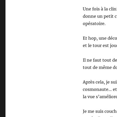
Une fois à la cl
donne un petit c
opératoire.
Et hop, une déco
et le tour est jou
Il ne faut tout 
tout de même d
Après cela, je s
cosmonaute… et l
la vue s’améliore
Je me suis couc