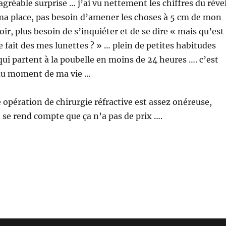
 agréable surprise … j’ai vu nettement les chiffres du révei
ma place, pas besoin d’amener les choses à 5 cm de mon
oir, plus besoin de s’inquiéter et de se dire « mais qu’est
e fait des mes lunettes ? » … plein de petites habitudes
ui partent à la poubelle en moins de 24 heures …. c’est
eau moment de ma vie …
e opération de chirurgie réfractive est assez onéreuse,
n se rend compte que ça n’a pas de prix ….