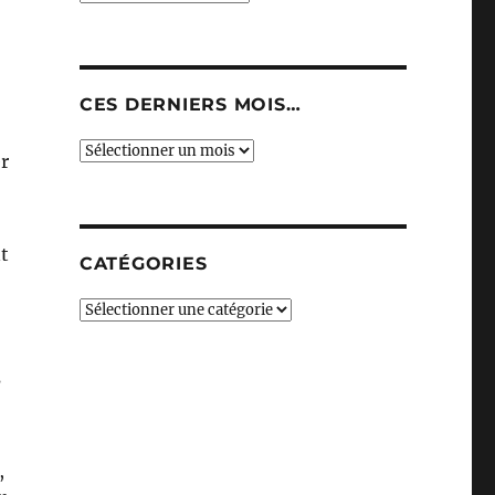
CES DERNIERS MOIS…
Ces
r
derniers
mois…
t
CATÉGORIES
Catégories
s
,