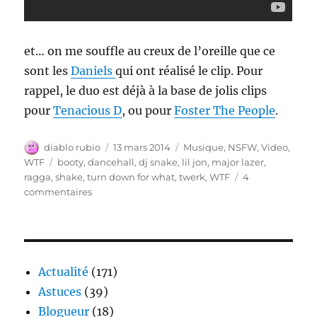
et… on me souffle au creux de l’oreille que ce
sont les
Daniels
qui ont réalisé le clip. Pour
rappel, le duo est déjà à la base de jolis clips
pour
Tenacious D
, ou pour
Foster The People
.
Auteur
Publié
Catégories
diablo rubio
13 mars 2014
Musique
,
NSFW
,
Video
,
le
Étiquettes
WTF
booty
,
dancehall
,
dj snake
,
lil jon
,
major lazer
,
ragga
,
shake
,
turn down for what
,
twerk
,
WTF
4
sur
commentaires
Pour
aller
danser
le
twerk
Actualité
(171)
Astuces
(39)
Blogueur
(18)