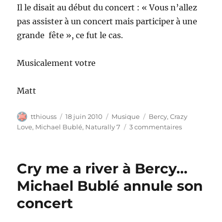
Il le disait au début du concert : « Vous n’allez
pas assister à un concert mais participer à une
grande fête », ce fut le cas.
Musicalement votre
Matt
Auteur
Publié
Catégories
Étiquettes
tthiouss
18 juin 2010
Musique
Bercy
,
Crazy
le
sur
Love
,
Michael Bublé
,
Naturally 7
3 commentaires
Feeling
Good
in
Cry me a river à Bercy…
Bercy
with
Michael Bublé annule son
Michael
concert
Bublé