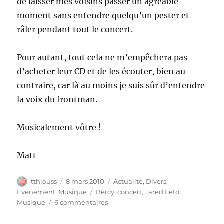
de laisser mes voisins passer un agréable
moment sans entendre quelqu’un pester et
râler pendant tout le concert.
Pour autant, tout cela ne m’empêchera pas
d’acheter leur CD et de les écouter, bien au
contraire, car là au moins je suis sûr d’entendre
la voix du frontman.
Musicalement vôtre !
Matt
Auteur
Publié
Catégories
tthiouss
8 mars 2010
Actualité
,
Divers
,
le
Étiquettes
Evenement
,
Musique
Bercy
,
concert
,
Jared Leto
,
sur
Musique
6 commentaires
30
seconds