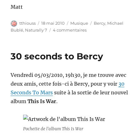
Matt
Auteur
Publié
Catégories
Étiquettes
tthiouss
18 mai 2010
Musique
Bercy
,
Michael
le
sur
Bublé
,
Naturally 7
4 commentaires
Cry
me
a
30 seconds to Bercy
river
à
Bercy…
Vendredi 05/03/2010, 19h30, je me trouve avec
Michael
Bublé
deux amis, cette fois-ci à Bercy, pour y voir
30
annule
Seconds To Mars
suite à la sortie de leur nouvel
son
album
This Is War
.
concert
Pochette de l'album This Is War