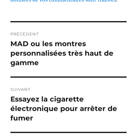
Navigation
PRÉCÉDENT
de
MAD ou les montres
Publication
précédente :
personnalisées très haut de
l’article
gamme
SUIVANT
Essayez la cigarette
Publication
suivante :
électronique pour arrêter de
fumer