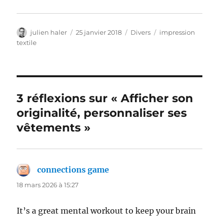
Auteur
Publié
Catégories
Étiquettes
julien haler
25 janvier 2018
Divers
impression
le
textile
3 réflexions sur « Afficher son
originalité, personnaliser ses
vêtements »
connections game
dit :
18 mars 2026 à 15:27
It’s a great mental workout to keep your brain