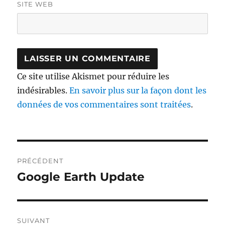
SITE WEB
Ce site utilise Akismet pour réduire les
indésirables.
En savoir plus sur la façon dont les
données de vos commentaires sont traitées
.
Navigation
PRÉCÉDENT
de
Google Earth Update
Publication
précédente :
l’article
SUIVANT