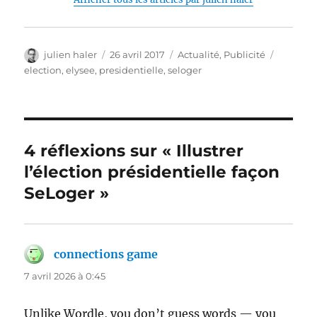
Auteur
Publié
Catégories
Étiquett
julien haler
26 avril 2017
Actualité
,
Publicité
le
election
,
elysee
,
presidentielle
,
seloger
4 réflexions sur « Illustrer
l’élection présidentielle façon
SeLoger »
connections game
dit :
7 avril 2026 à 0:45
Unlike Wordle, you don’t guess words — you