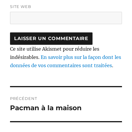
SITE WEB
Ce site utilise Akismet pour réduire les
indésirables.
En savoir plus sur la façon dont les
données de vos commentaires sont traitées
.
Navigation
PRÉCÉDENT
de
Pacman à la maison
Publication
précédente :
l’article