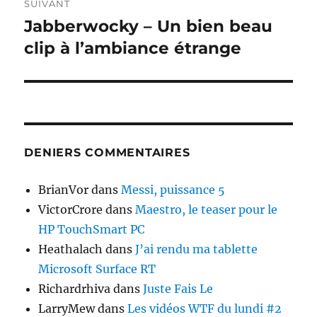
SUIVANT
Jabberwocky – Un bien beau
Publication
suivante :
clip à l’ambiance étrange
DENIERS COMMENTAIRES
BrianVor
dans
Messi, puissance 5
VictorCrore
dans
Maestro, le teaser pour le
HP TouchSmart PC
Heathalach
dans
J’ai rendu ma tablette
Microsoft Surface RT
Richardrhiva
dans
Juste Fais Le
LarryMew
dans
Les vidéos WTF du lundi #2