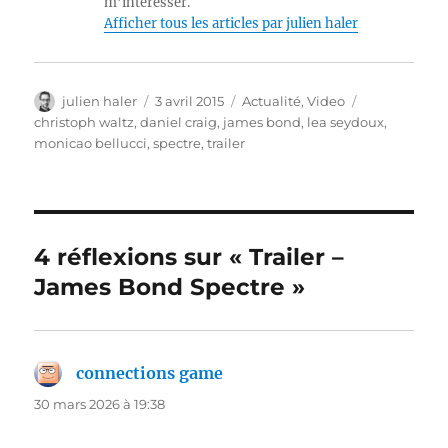
m'intéresser.
Afficher tous les articles par julien haler
Auteur
Publié
Catégories
Étiquettes
julien haler
3 avril 2015
Actualité
,
Video
le
christoph waltz
,
daniel craig
,
james bond
,
lea seydoux
,
monicao bellucci
,
spectre
,
trailer
4 réflexions sur « Trailer –
James Bond Spectre »
connections game
dit :
30 mars 2026 à 19:38