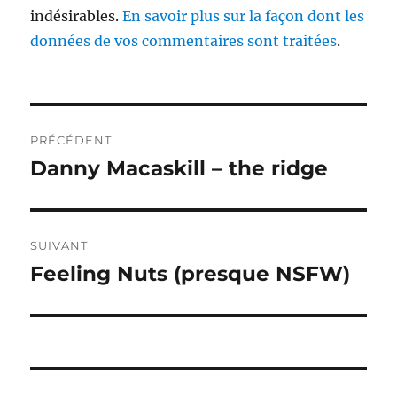
indésirables.
En savoir plus sur la façon dont les
données de vos commentaires sont traitées
.
Navigation
PRÉCÉDENT
de
Danny Macaskill – the ridge
Publication
précédente :
l’article
SUIVANT
Feeling Nuts (presque NSFW)
Publication
suivante :