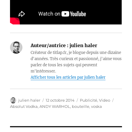
Auteur/autrice :
julien haler
Créateur de titlap.fr, je blogue depuis une dizaine
d'années. Très curieux et passionné, j'aime vous
parler de tous les sujets qui peuvent
m'intéresser.
Afficher tous les articles par julien haler
Auteur
Publié
Catégories
Étiquett
julien haler
12 octobre 2014
Publicité
,
Video
le
Absolut Vodka
,
ANDY WARHOL
,
bouteille
,
voska