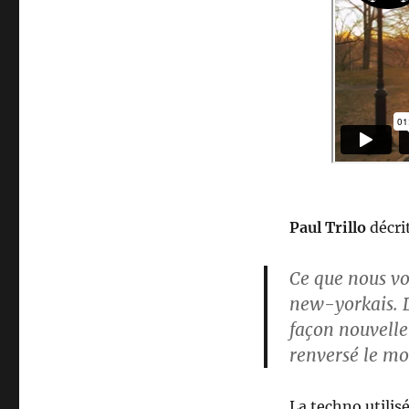
Paul Trillo
décri
Ce que nous vo
new-yorkais
. 
façon nouvelle
renversé le m
La techno utilisé