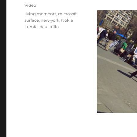
le
Catégories
Video
Étiquettes
living moments
,
microsoft
surface
,
new-york
,
Nokia
Lumia
,
paul trillo