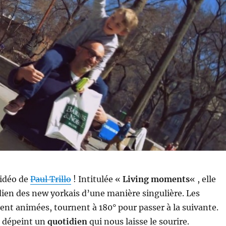
vidéo de
Paul Trillo
! Intitulée «
Living moments
« , elle
ien des new yorkais d’une manière singulière. Les
nt animées, tournent à 180° pour passer à la suivante.
n dépeint un
quotidien
qui nous laisse le sourire.