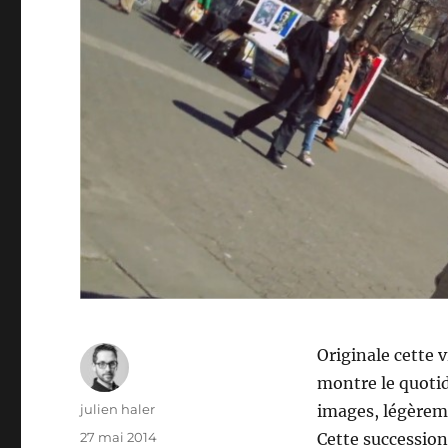
Originale cette 
montre le quotid
Auteur
julien haler
images, légèreme
Publié
27 mai 2014
Cette successio