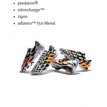
predator®
nitrocharge™
11pro
adizero™ f50 Messi