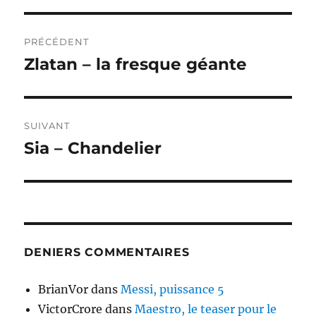
Navigation
PRÉCÉDENT
de
Zlatan – la fresque géante
Publication
précédente :
l’article
SUIVANT
Sia – Chandelier
Publication
suivante :
DENIERS COMMENTAIRES
BrianVor
dans
Messi, puissance 5
VictorCrore
dans
Maestro, le teaser pour le