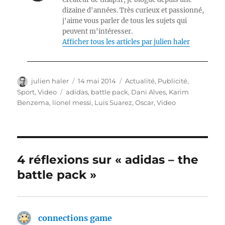
dizaine d'années. Très curieux et passionné,
j'aime vous parler de tous les sujets qui
peuvent m'intéresser.
Afficher tous les articles par julien haler
Auteur
Publié
Catégories
julien haler
14 mai 2014
Actualité
,
Publicité
,
le
Étiquettes
Sport
,
Video
adidas
,
battle pack
,
Dani Alves
,
Karim
Benzema
,
lionel messi
,
Luis Suarez
,
Oscar
,
Video
4 réflexions sur « adidas – the
battle pack »
connections game
dit :