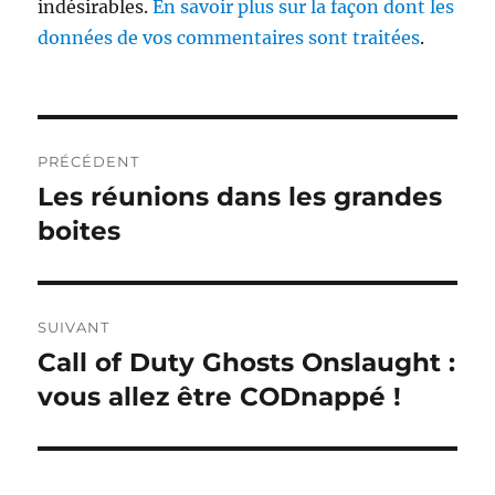
indésirables.
En savoir plus sur la façon dont les
données de vos commentaires sont traitées
.
Navigation
PRÉCÉDENT
de
Les réunions dans les grandes
Publication
précédente :
boites
l’article
SUIVANT
Call of Duty Ghosts Onslaught :
Publication
suivante :
vous allez être CODnappé !