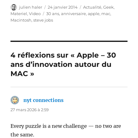
Auteur
Publié
Catégories
julien haler
24 janvier 2014
Actualité
,
Geek
,
le
Étiquettes
Materiel
,
Video
30 ans
,
anniversaire
,
apple
,
mac
,
Macintosh
,
steve jobs
4 réflexions sur « Apple – 30
ans d’innovation autour du
MAC »
nyt connections
dit :
27 mars 2026 à 2:59
Every puzzle is a new challenge — no two are
the same.