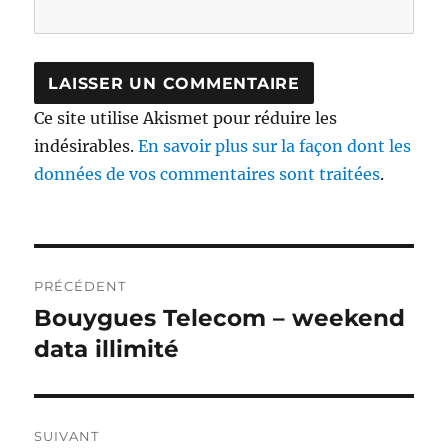
Ce site utilise Akismet pour réduire les
indésirables.
En savoir plus sur la façon dont les
données de vos commentaires sont traitées
.
Navigation
PRÉCÉDENT
de
Bouygues Telecom – weekend
Publication
précédente :
data illimité
l’article
SUIVANT