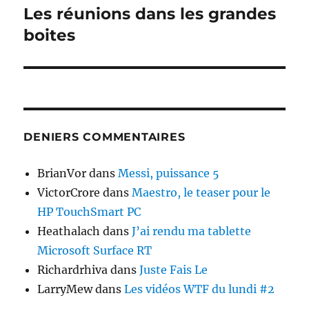
Les réunions dans les grandes
Publication
suivante :
boites
DENIERS COMMENTAIRES
BrianVor
dans
Messi, puissance 5
VictorCrore
dans
Maestro, le teaser pour le
HP TouchSmart PC
Heathalach
dans
J’ai rendu ma tablette
Microsoft Surface RT
Richardrhiva
dans
Juste Fais Le
LarryMew
dans
Les vidéos WTF du lundi #2