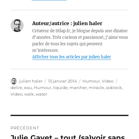
Auteur/autrice :
julien haler
Créateur de titlap.fr, je blogue depuis une dizaine
d'années. Très curieux et passionné, j'aime vous
parler de tous les sujets qui peuvent
m'intéresser.
Afficher tous les articles par julien haler
Auteur
Publié
Catégories
Étiquette
julien haler
13 janvier 2014
Humour
,
Video
le
delire
,
eau
,
Humour
,
liquide
,
marcher
,
miracle
,
oobleck
,
Video
,
walk
,
water
Navigation
PRÉCÉDENT
de
Julie Gayet – tout (sa)voir sans
Publication