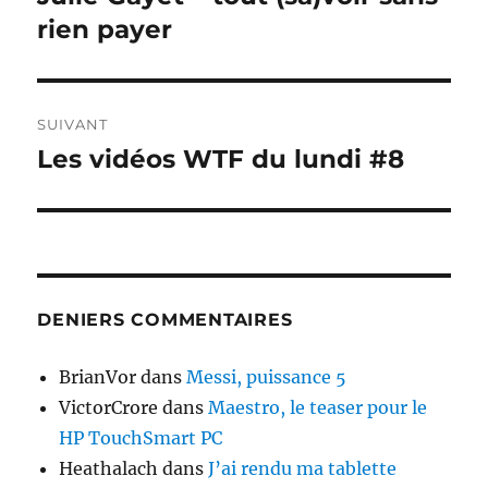
précédente :
rien payer
l’article
SUIVANT
Les vidéos WTF du lundi #8
Publication
suivante :
DENIERS COMMENTAIRES
BrianVor
dans
Messi, puissance 5
VictorCrore
dans
Maestro, le teaser pour le
HP TouchSmart PC
Heathalach
dans
J’ai rendu ma tablette