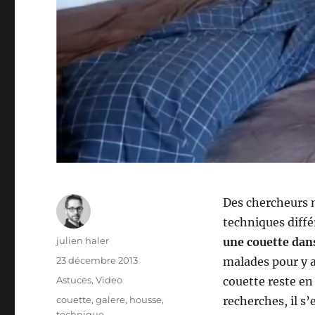
Des chercheurs 
techniques diffé
Auteur
julien haler
une couette dan
Publié
23 décembre 2013
malades pour y ar
le
Catégories
Astuces
,
Video
couette reste en
Étiquettes
couette
,
galere
,
housse
,
recherches, il s’
technique