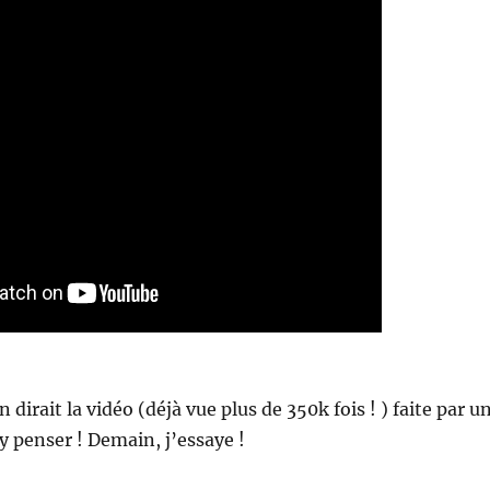
n dirait la vidéo (déjà vue plus de 350k fois ! ) faite par u
 y penser ! Demain, j’essaye !