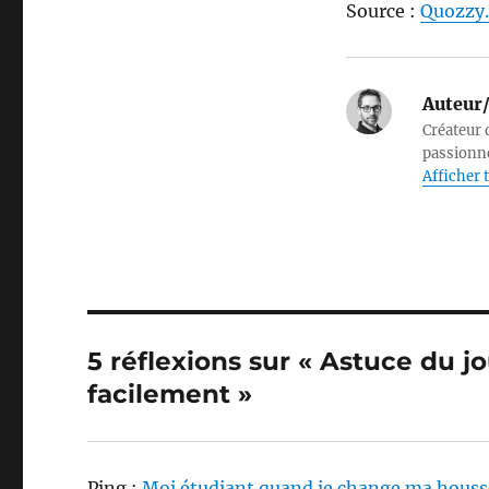
Source :
Quozzy.
Auteur/
Créateur d
passionné
Afficher t
5 réflexions sur « Astuce du j
facilement »
Ping :
Moi étudiant quand je change ma housse