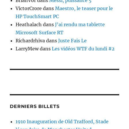
BrianVor
dans
Messi, puissance 5
VictorCrore
dans
Maestro, le teaser pour le
HP TouchSmart PC
Heathalach
dans
J’ai rendu ma tablette
Microsoft Surface RT
Richardrhiva
dans
Juste Fais Le
LarryMew
dans
Les vidéos WTF du lundi #2
DERNIERS BILLETS
1910 Inauguration de Old Trafford, Stade