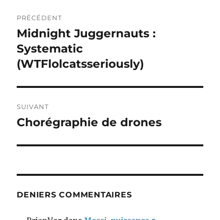
Navigation
PRÉCÉDENT
de
Midnight Juggernauts :
Publication
précédente :
Systematic
l’article
(WTFlolcatsseriously)
SUIVANT
Chorégraphie de drones
Publication
suivante :
DENIERS COMMENTAIRES