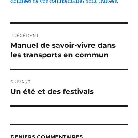
données de vos commentaires sont traitées
.
Navigation
PRÉCÉDENT
de
Manuel de savoir-vivre dans
Publication
précédente :
les transports en commun
l’article
SUIVANT
Un été et des festivals
Publication
suivante :
DENIERS COMMENTAIRES