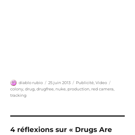
Auteur
Publié
Catégories
Étiquettes
diablo rubio
25 juin 2013
Publicité
,
Video
le
colony
,
drug
,
drugfree
,
nuke
,
production
,
red camera
,
tracking
4 réflexions sur « Drugs Are