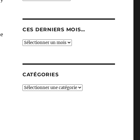
CES DERNIERS MOIS…
de
Ces
derniers
mois…
CATÉGORIES
Catégories