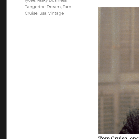
lycée
,
Risky Business
,
Tangerine Dream
,
Tom
Cruise
,
usa
,
vintage
Tom Cruise
, enc