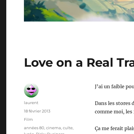
Love on a Real Tr
J’ai un faible po
Auteur
laurent
Dans les stores 
Publié
18 février 2013
comme moi, les f
le
Catégories
Film
Étiquettes
années 80
,
cinema
,
culte
,
Ça me ferait pla