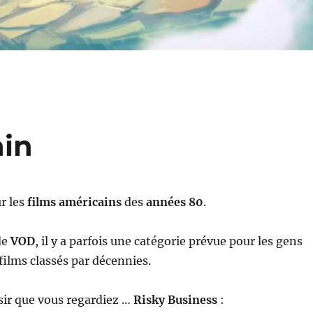
ain
ur les
films américains
des
années 80
.
de
VOD
, il y a parfois une catégorie prévue pour les gens
ilms classés par décennies.
isir que vous regardiez …
Risky Business
: