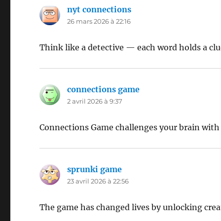
nyt connections
dit :
26 mars 2026 à 22:16
Think like a detective — each word holds a clu
connections game
dit :
2 avril 2026 à 9:37
Connections Game challenges your brain with 
sprunki game
dit :
23 avril 2026 à 22:56
The game has changed lives by unlocking creat