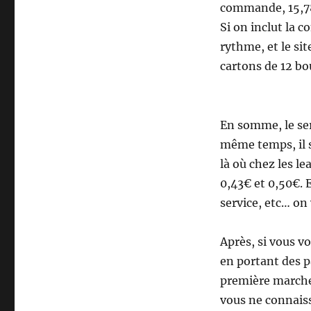
commande, 15,78
Si on inclut la
rythme, et le si
cartons de 12 bou
En somme, le se
même temps, il s
là où chez les le
0,43€ et 0,50€. E
service, etc… on
Après, si vous v
en portant des pa
première marche 
vous ne connais