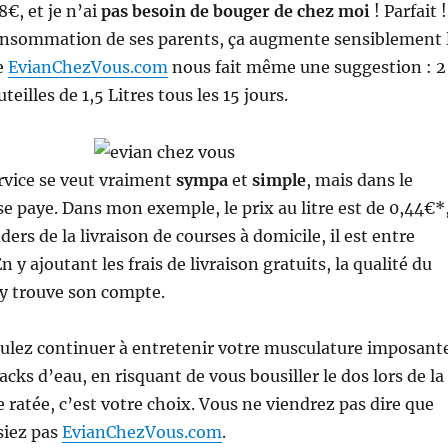
€, et je n’ai
pas besoin de bouger de chez moi
! Parfait !
 consommation de ses parents, ça augmente sensiblement 
te
EvianChezVous.com
nous fait même une suggestion : 2
teilles de 1,5 Litres tous les 15 jours.
rvice se veut vraiment
sympa
et
simple
, mais dans le
e paye. Dans mon exemple, le prix au litre est de 0,44€*
aders de la livraison de courses à domicile, il est entre
n y ajoutant les frais de livraison gratuits, la qualité du
 y trouve son compte.
oulez continuer à entretenir votre musculature imposant
cks d’eau, en risquant de vous bousiller le dos lors de la
ratée, c’est votre choix. Vous ne viendrez pas dire que
siez pas
EvianChezVous.com
.