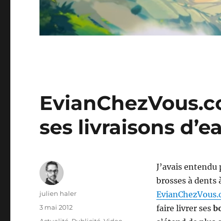
EvianChezVous.c
ses livraisons d’e
J’avais entendu 
brosses à dents 
Auteur
julien haler
EvianChezVous
Publié
3 mai 2012
faire livrer ses
bo
le
Catégories