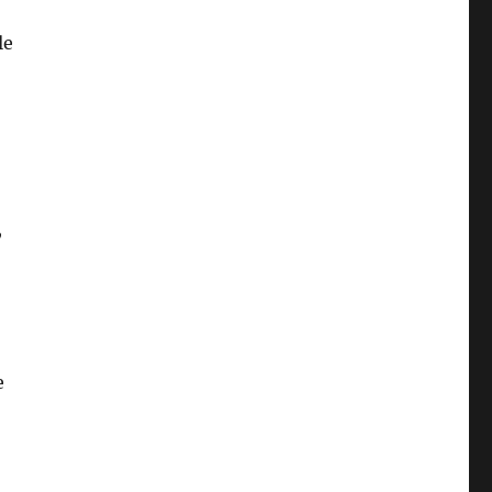
le
,
e