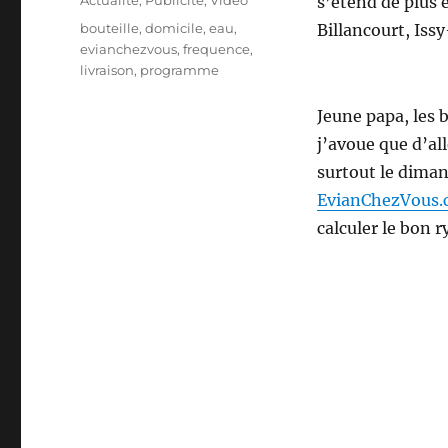
Actualité
,
Publicité
,
Video
s’étend de plus 
Étiquettes
bouteille
,
domicile
,
eau
,
Billancourt, Iss
evianchezvous
,
frequence
,
livraison
,
programme
Jeune papa, les b
j’avoue que d’all
surtout le diman
EvianChezVous
calculer le bon 