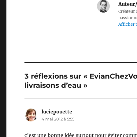
Auteur/
Créateur d
passionné
Afficher t
3 réflexions sur « EvianChez
livraisons d’eau »
luciepouette
dit :
4 mai 2012 à 5:55
c’est une bonne idée surtout pour éviter comme 