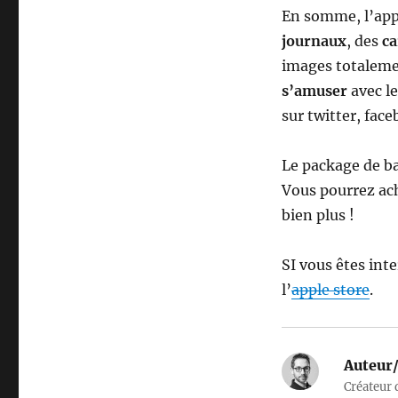
En somme, l’app
journaux
, des
ca
images totalem
s’amuser
avec l
sur twitter, face
Le package de ba
Vous pourrez ach
bien plus !
SI vous êtes int
l’
apple store
.
Auteur/
Créateur d