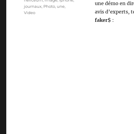
heliceum
,
image
,
iphone
,
une démo en dire
journaux
,
Photo
,
une
,
avis d’experts, t
Video
faker$
: