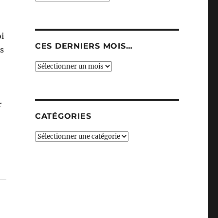
oi
CES DERNIERS MOIS…
ns
Ces
derniers
mois…
r
CATÉGORIES
Catégories