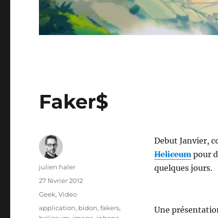
Faker$
Debut Janvier,
Heliceum
pour d
Auteur
julien haler
quelques jours.
Publié
27 février 2012
le
Catégories
Geek
,
Video
Étiquettes
application
,
bidon
,
fakers
,
Une présentation