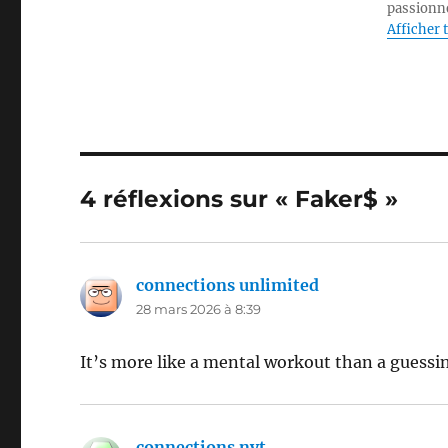
passionné
Afficher t
4 réflexions sur « Faker$ »
connections unlimited
dit :
28 mars 2026 à 8:39
It’s more like a mental workout than a guessi
connections nyt
dit :