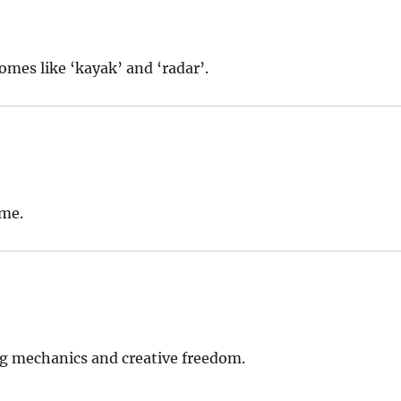
omes like ‘kayak’ and ‘radar’.
ime.
g mechanics and creative freedom.