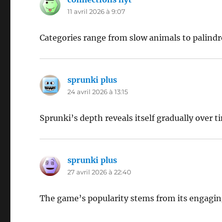
11 avril 2026 à 9:07
Categories range from slow animals to palindr
sprunki plus
dit :
24 avril 2026 à 13:15
Sprunki’s depth reveals itself gradually over t
sprunki plus
dit :
27 avril 2026 à 22:40
The game’s popularity stems from its engagin