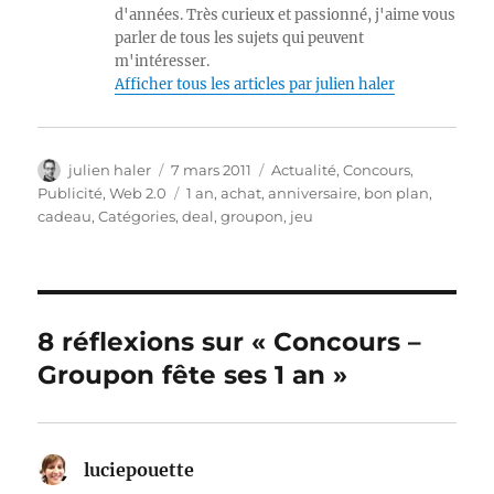
d'années. Très curieux et passionné, j'aime vous
parler de tous les sujets qui peuvent
m'intéresser.
Afficher tous les articles par julien haler
Auteur
Publié
Catégories
julien haler
7 mars 2011
Actualité
,
Concours
,
le
Étiquettes
Publicité
,
Web 2.0
1 an
,
achat
,
anniversaire
,
bon plan
,
cadeau
,
Catégories
,
deal
,
groupon
,
jeu
8 réflexions sur « Concours –
Groupon fête ses 1 an »
luciepouette
dit :