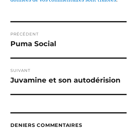
Navigation
PRÉCÉDENT
de
Puma Social
Publication
précédente :
l’article
SUIVANT
Juvamine et son autodérision
Publication
suivante :
DENIERS COMMENTAIRES