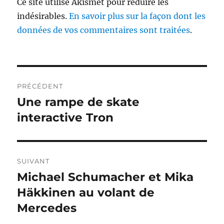
Ce site utilise Akismet pour réduire les
indésirables.
En savoir plus sur la façon dont les
données de vos commentaires sont traitées
.
Navigation
PRÉCÉDENT
de
Une rampe de skate
Publication
précédente :
interactive Tron
l’article
SUIVANT
Michael Schumacher et Mika
Publication
suivante :
Häkkinen au volant de
Mercedes