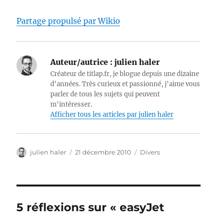
Partage propulsé par Wikio
Auteur/autrice :
julien haler
Créateur de titlap.fr, je blogue depuis une dizaine
d'années. Très curieux et passionné, j'aime vous
parler de tous les sujets qui peuvent
m'intéresser.
Afficher tous les articles par julien haler
Auteur
Publié
Catégories
julien haler
21 décembre 2010
Divers
le
5 réflexions sur « easyJet