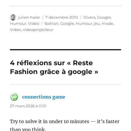
Auteur
Publié
Catégories
julien haler
7 décembre 2010
Divers
,
Google
,
le
Étiquettes
Humour
,
Video
fashion
,
Google
,
Humour
,
jeu
,
mode
,
Video
,
videoprojecteur
4 réflexions sur « Reste
Fashion grâce à google »
connections game
dit :
27 mars 2026 à 0:01
Try to solve it in under 10 minutes — it’s faster
than you think.