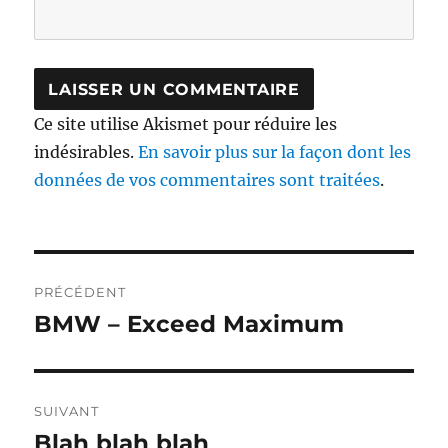
Ce site utilise Akismet pour réduire les
indésirables.
En savoir plus sur la façon dont les
données de vos commentaires sont traitées
.
Navigation
PRÉCÉDENT
de
BMW – Exceed Maximum
Publication
précédente :
l’article
SUIVANT
Blah blah blah
Publication