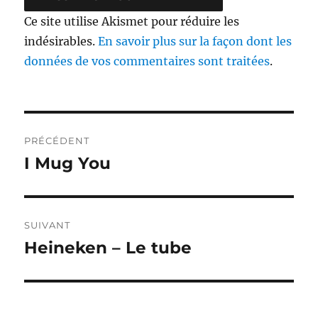
Ce site utilise Akismet pour réduire les
indésirables.
En savoir plus sur la façon dont les
données de vos commentaires sont traitées
.
Navigation
PRÉCÉDENT
de
I Mug You
Publication
précédente :
l’article
SUIVANT
Heineken – Le tube
Publication
suivante :