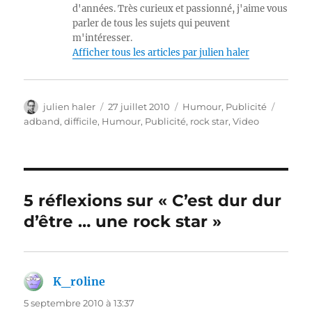
d'années. Très curieux et passionné, j'aime vous
parler de tous les sujets qui peuvent
m'intéresser.
Afficher tous les articles par julien haler
Auteur
Publié
Catégories
Étique
julien haler
27 juillet 2010
Humour
,
Publicité
le
adband
,
difficile
,
Humour
,
Publicité
,
rock star
,
Video
5 réflexions sur « C’est dur dur
d’être … une rock star »
K_r0line
dit :
5 septembre 2010 à 13:37