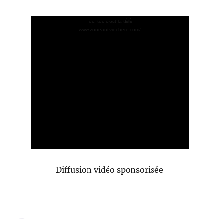
Toc, toc cíest la tÈlÈ
www.zoneantiviechere.com/
Diffusion vidéo sponsorisée