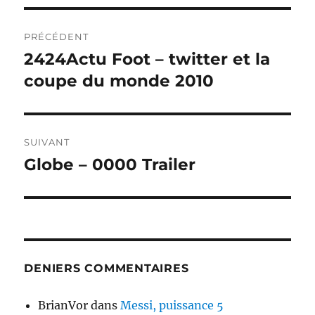
Navigation
PRÉCÉDENT
de
2424Actu Foot – twitter et la
Publication
précédente :
coupe du monde 2010
l’article
SUIVANT
Globe – 0000 Trailer
Publication
suivante :
DENIERS COMMENTAIRES
BrianVor
dans
Messi, puissance 5