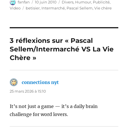
Auteur
Publié
Catégories
fanfan
10 juin 2010
Divers
,
Humour
,
Publicité
,
le
Étiquettes
Video
betisier
,
Intermarché
,
Pascal Sellem
,
Vie chère
3 réflexions sur « Pascal
Sellem/Intermarché VS La Vie
Chère »
connections nyt
dit :
25 mars 2026 à 15:10
It’s not just a game — it’s a daily brain
challenge for word lovers.