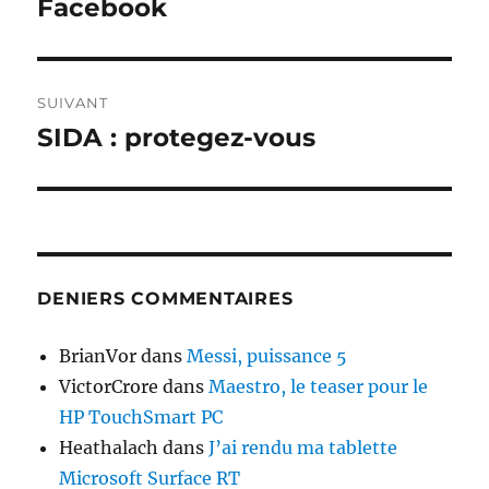
précédente :
Facebook
l’article
SUIVANT
SIDA : protegez-vous
Publication
suivante :
DENIERS COMMENTAIRES
BrianVor
dans
Messi, puissance 5
VictorCrore
dans
Maestro, le teaser pour le
HP TouchSmart PC
Heathalach
dans
J’ai rendu ma tablette
Microsoft Surface RT