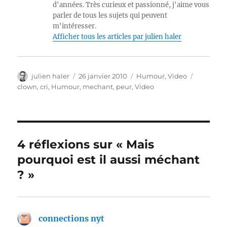
d'années. Très curieux et passionné, j'aime vous
parler de tous les sujets qui peuvent
m'intéresser.
Afficher tous les articles par julien haler
Auteur
Publié
Catégories
Étiquette
julien haler
26 janvier 2010
Humour
,
Video
le
clown
,
cri
,
Humour
,
mechant
,
peur
,
Video
4 réflexions sur « Mais
pourquoi est il aussi méchant
? »
connections nyt
dit :