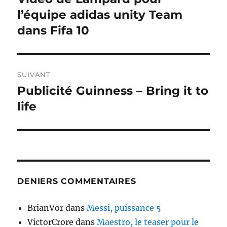
précédente :
l’équipe adidas unity Team
l’article
dans Fifa 10
SUIVANT
Publicité Guinness – Bring it to
Publication
suivante :
life
DENIERS COMMENTAIRES
BrianVor
dans
Messi, puissance 5
VictorCrore
dans
Maestro, le teaser pour le