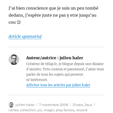
J’ai bien conscience que je suis un peu tombé
dedans, j’espère juste ne pas y etre jusqu’au
cou 😉
Article sponsorisé
Auteur/autrice :
julien haler
Créateur de titlap.fr, je blogue depuis une dizaine
d'années. Très curieux et passionné, j'aime vous
parler de tous les sujets qui peuvent
m'intéresser.
Afficher tous les articles par julien haler
Auteur
Publié
Catégories
Étiquette
julien haler
7 novembre 2009
Divers
,
Jeux
le
cartes
,
collection
,
jcc
,
magic
,
play factory
,
wizard