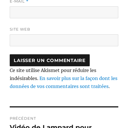
E-MAIL
*
SITE WEB
Ce site utilise Akismet pour réduire les
indésirables.
En savoir plus sur la façon dont les
données de vos commentaires sont traitées
.
Navigation
PRÉCÉDENT
de
Vidéo de Lampard pour
Publication