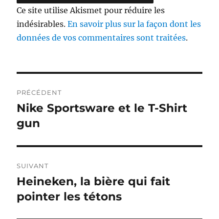
Ce site utilise Akismet pour réduire les
indésirables.
En savoir plus sur la façon dont les
données de vos commentaires sont traitées
.
Navigation
PRÉCÉDENT
de
Nike Sportsware et le T-Shirt
Publication
précédente :
gun
l’article
SUIVANT
Heineken, la bière qui fait
Publication
suivante :
pointer les tétons