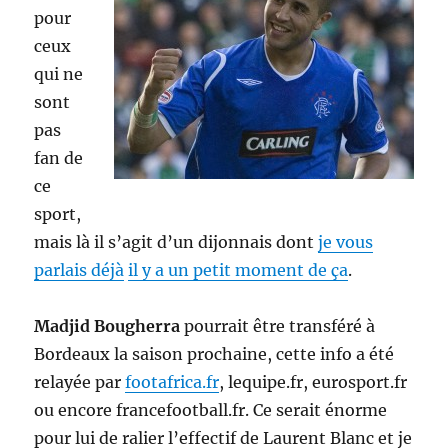
pour
ceux
qui ne
sont
pas
fan de
ce
sport,
mais là il s’agit d’un dijonnais dont
je vous
parlais déjà
il y a un petit moment de ça
.
Madjid Bougherra
pourrait être transféré à
Bordeaux la saison prochaine, cette info a été
relayée par
footafrica.fr
, lequipe.fr, eurosport.fr
ou encore francefootball.fr. Ce serait énorme
pour lui de ralier l’effectif de Laurent Blanc et je