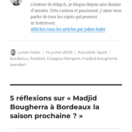
Créateur de titlap.fr, je blogue depuis une dizaine
d'années. Très curieux et passionné, j'aime vous
parler de tous les sujets qui peuvent
m'intéresser.
Afficher tous les articles par julien haler
Auteur
Publié
Catégories
Étiquette
julien haler
14 juillet 2009
Actualité
,
Sport
le
bordeaux
,
football
,
Glasgow Rangers
,
madjid bougherra
,
transfert
5 réflexions sur « Madjid
Bougherra à Bordeaux la
saison prochaine ? »