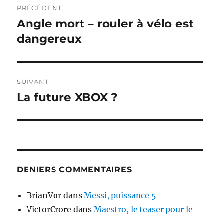
PRÉCÉDENT
de
Angle mort – rouler à vélo est
Publication
précédente :
dangereux
l’article
SUIVANT
La future XBOX ?
Publication
suivante :
DENIERS COMMENTAIRES
BrianVor
dans
Messi, puissance 5
VictorCrore
dans
Maestro, le teaser pour le