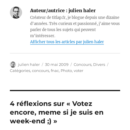
Auteur/autrice :
julien haler
Créateur de titlap.fr, je blogue depuis une dizaine
d'années. Très curieux et passionné, j'aime vous
parler de tous les sujets qui peuvent
m'intéresser.
Afficher tous les articles par julien haler
Auteur
Publié
Catégories
Étiquettes
julien haler
30 mai 2009
Concours
,
Divers
le
Catégories
,
concours
,
fnac
,
Photo
,
voter
4 réflexions sur « Votez
encore, meme si je suis en
week-end ;) »