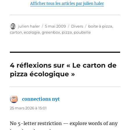
Afficher tous les articles par julien haler
Auteur
Publié
Catégories
Étiquettes
julien haler
5 mai 2009
Divers
boite à pizza
,
le
carton
,
ecologie
,
greenbox
,
pizza
,
poubelle
4 réflexions sur « Le carton de
pizza écologique »
connections nyt
dit :
25 mars 2026 à 15:01
No 5-letter restriction — explore words of any