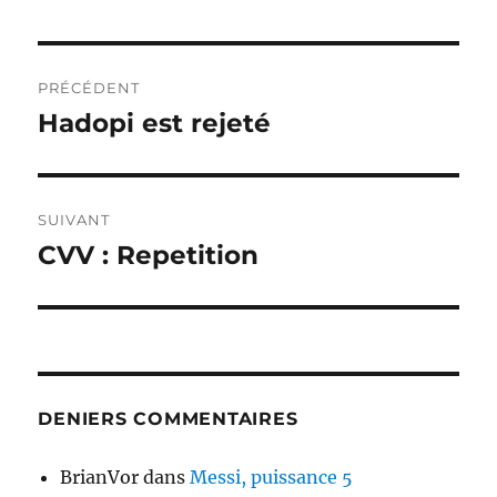
Navigation
PRÉCÉDENT
de
Hadopi est rejeté
Publication
précédente :
l’article
SUIVANT
CVV : Repetition
Publication
suivante :
DENIERS COMMENTAIRES
BrianVor
dans
Messi, puissance 5