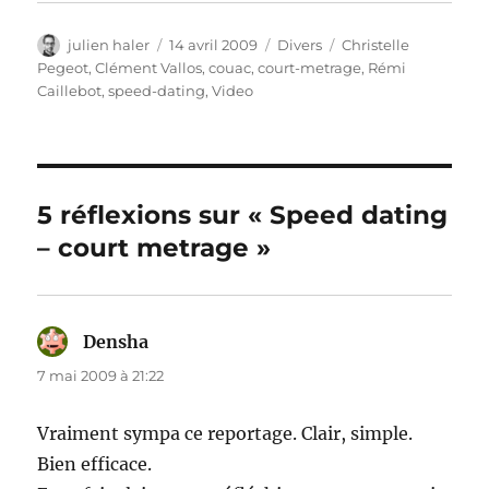
Auteur
Publié
Catégories
Étiquettes
julien haler
14 avril 2009
Divers
Christelle
le
Pegeot
,
Clément Vallos
,
couac
,
court-metrage
,
Rémi
Caillebot
,
speed-dating
,
Video
5 réflexions sur « Speed dating
– court metrage »
Densha
dit :
7 mai 2009 à 21:22
Vraiment sympa ce reportage. Clair, simple.
Bien efficace.