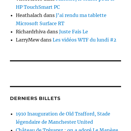
HP TouchSmart PC
Heathalach
dans
J’ai rendu ma tablette
Microsoft Surface RT
Richardrhiva
dans
Juste Fais Le
LarryMew
dans
Les vidéos WTF du lundi #2
DERNIERS BILLETS
1910 Inauguration de Old Trafford, Stade
légendaire de Manchester United
Château de Trévarez : on a adoré Le Manège