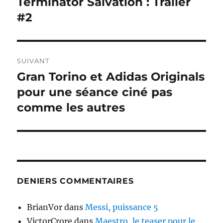
Terminator Salvation : Trailer
Publication
précédente :
#2
l’article
SUIVANT
Gran Torino et Adidas Originals
Publication
suivante :
pour une séance ciné pas
comme les autres
DENIERS COMMENTAIRES
BrianVor
dans
Messi, puissance 5
VictorCrore
dans
Maestro, le teaser pour le