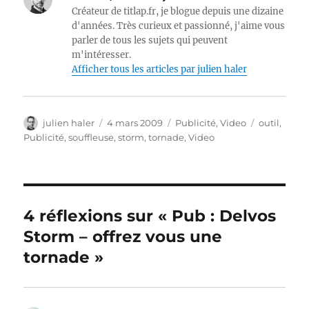
Créateur de titlap.fr, je blogue depuis une dizaine
d'années. Très curieux et passionné, j'aime vous
parler de tous les sujets qui peuvent
m'intéresser.
Afficher tous les articles par julien haler
Auteur
Publié
Catégories
Étiquettes
julien haler
4 mars 2009
Publicité
,
Video
outil
,
le
Publicité
,
souffleuse
,
storm
,
tornade
,
Video
4 réflexions sur « Pub : Delvos
Storm – offrez vous une
tornade »