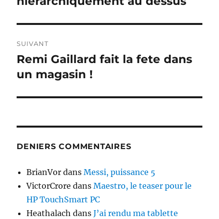
hierarchiquement au dessus
l’article
SUIVANT
Remi Gaillard fait la fete dans
Publication
suivante :
un magasin !
DENIERS COMMENTAIRES
BrianVor
dans
Messi, puissance 5
VictorCrore
dans
Maestro, le teaser pour le
HP TouchSmart PC
Heathalach
dans
J’ai rendu ma tablette