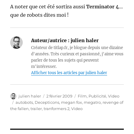
A noter que cet été sortira aussi
Terminator 4
…
que de robots dites moi !
Auteur/autrice :
julien haler
Créateur de titlap.fr, je blogue depuis une dizaine
d'années. Très curieux et passionné, j'aime vous
parler de tous les sujets qui peuvent
m'intéresser.
Afficher tous les articles par julien haler
Auteur
Publié
Catégories
julien haler
2 février 2009
Film
,
Publicité
,
Video
le
Étiquettes
autobots
,
Decepticons
,
megan fox
,
megatro
,
revenge of
the fallen
,
trailer
,
tranformers 2
,
Video