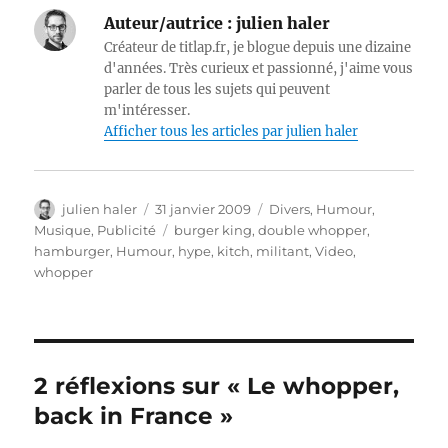
Auteur/autrice :
julien haler
Créateur de titlap.fr, je blogue depuis une dizaine
d'années. Très curieux et passionné, j'aime vous
parler de tous les sujets qui peuvent
m'intéresser.
Afficher tous les articles par julien haler
Auteur
Publié
Catégories
julien haler
31 janvier 2009
Divers
,
Humour
,
le
Étiquettes
Musique
,
Publicité
burger king
,
double whopper
,
hamburger
,
Humour
,
hype
,
kitch
,
militant
,
Video
,
whopper
2 réflexions sur « Le whopper,
back in France »