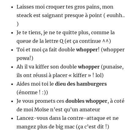
Laisses moi croquer tes gros pains, mon
steack est saignant presque à point ( euuhh..
)
Je te tiens, je ne te quitte plus, comme la
queue de la lettre Q (et ça continue ^^)
Toi et moi ça fait double
whopper
! (whopper
powa!)
Ah il va kiffer son double
whopper
(punaise,
ils ont réussi à placer « kiffer » ! lol)
Aides moi toi le
dieu des hamburgers
(énorme ! :))
Je vous promets ces
doubles whopper
, à coté
de moi Moïse n’est qu’un amateur
Lancez-vous dans la contre-attaque et ne
mangez plus de big mac (ça c’est dit !)