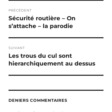
Navigation
PRÉCÉDENT
de
Sécurité routière – On
Publication
précédente :
s’attache – la parodie
l’article
SUIVANT
Les trous du cul sont
Publication
suivante :
hierarchiquement au dessus
DENIERS COMMENTAIRES