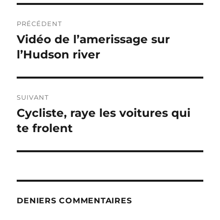
Navigation
PRÉCÉDENT
de
Vidéo de l’amerissage sur
Publication
précédente :
l’Hudson river
l’article
SUIVANT
Cycliste, raye les voitures qui
Publication
suivante :
te frolent
DENIERS COMMENTAIRES