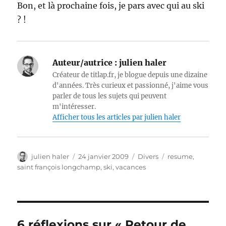
Bon, et là prochaine fois, je pars avec qui au ski
? !
Auteur/autrice :
julien haler
Créateur de titlap.fr, je blogue depuis une dizaine
d'années. Très curieux et passionné, j'aime vous
parler de tous les sujets qui peuvent
m'intéresser.
Afficher tous les articles par julien haler
Auteur
Publié
Catégories
Étiquettes
julien haler
24 janvier 2009
Divers
resume
,
le
saint françois longchamp
,
ski
,
vacances
6 réflexions sur « Retour de