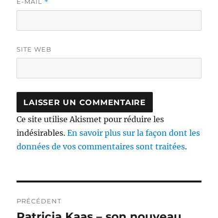
E-MAIL
*
SITE WEB
Ce site utilise Akismet pour réduire les
indésirables.
En savoir plus sur la façon dont les
données de vos commentaires sont traitées
.
Navigation
PRÉCÉDENT
de
Patricia Kaas – son nouveau
Publication