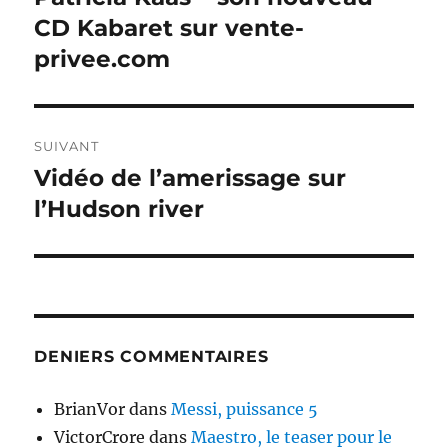
précédente :
CD Kabaret sur vente-
l’article
privee.com
SUIVANT
Vidéo de l’amerissage sur
Publication
suivante :
l’Hudson river
DENIERS COMMENTAIRES
BrianVor
dans
Messi, puissance 5
VictorCrore
dans
Maestro, le teaser pour le