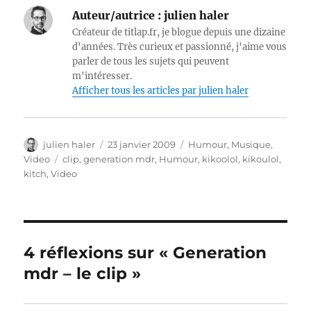
Auteur/autrice :
julien haler
Créateur de titlap.fr, je blogue depuis une dizaine
d'années. Très curieux et passionné, j'aime vous
parler de tous les sujets qui peuvent
m'intéresser.
Afficher tous les articles par julien haler
Auteur
Publié
Catégories
julien haler
23 janvier 2009
Humour
,
Musique
,
le
Étiquettes
Video
clip
,
generation mdr
,
Humour
,
kikoolol
,
kikoulol
,
kitch
,
Video
4 réflexions sur « Generation
mdr – le clip »