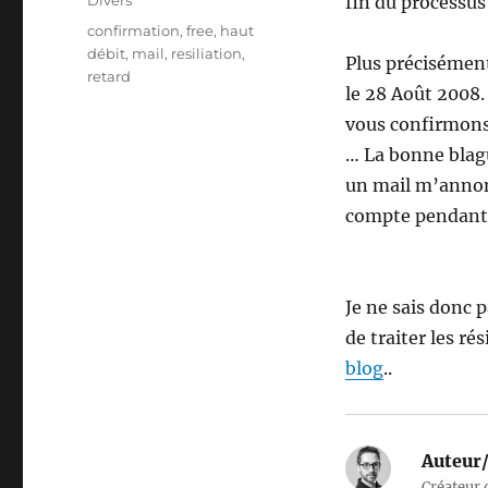
Divers
fin du processus
Étiquettes
confirmation
,
free
,
haut
débit
,
mail
,
resiliation
,
Plus précisément
retard
le 28 Août 2008. 
vous confirmons 
… La bonne blagu
un mail m’annon
compte pendant 
Je ne sais donc p
de traiter les ré
blog
..
Auteur/
Créateur d