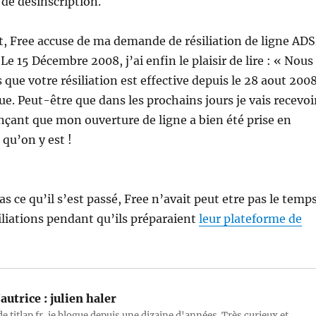
 de désinscription.
, Free accuse de ma demande de résiliation de ligne AD
Le 15 Décembre 2008, j’ai enfin le plaisir de lire : « Nous
que votre résiliation est effective depuis le 28 aout 200
e. Peut-être que dans les prochains jours je vais recevoi
çant que mon ouverture de ligne a bien été prise en
qu’on y est !
as ce qu’il s’est passé, Free n’avait peut etre pas le temp
siliations pendant qu’ils préparaient
leur plateforme de
autrice :
julien haler
e titlap.fr, je blogue depuis une dizaine d'années. Très curieux et