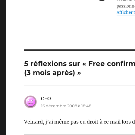
passionné
Afficher t
5 réflexions sur « Free confir
(3 mois après) »
C-O
dit :
16 décembre 2008 à 18:48
Veinard, j’ai même pas eu droit à ce mail lors 