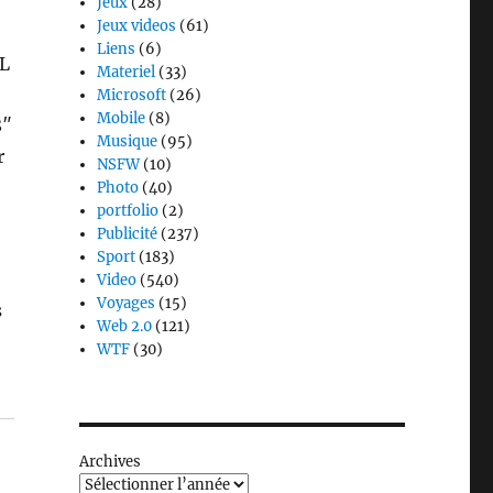
Jeux
(28)
Jeux videos
(61)
Liens
(6)
SL
Materiel
(33)
Microsoft
(26)
Mobile
(8)
8″
Musique
(95)
r
NSFW
(10)
Photo
(40)
portfolio
(2)
Publicité
(237)
Sport
(183)
Video
(540)
Voyages
(15)
s
Web 2.0
(121)
WTF
(30)
Archives