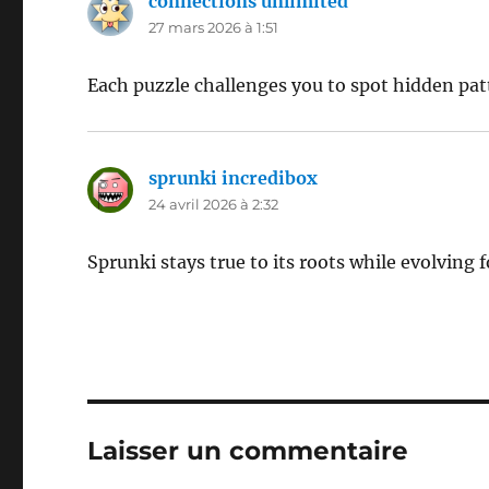
connections unlimited
dit :
27 mars 2026 à 1:51
Each puzzle challenges you to spot hidden pat
sprunki incredibox
dit :
24 avril 2026 à 2:32
Sprunki stays true to its roots while evolving 
Laisser un commentaire