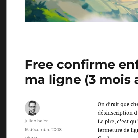
Free confirme enf
ma ligne (3 mois 
On dirait que che
désinscription d
Auteur
julien haler
Le pire, c’est q
Publié
16 décembre 2008
fermeture de lig
le
Catégories