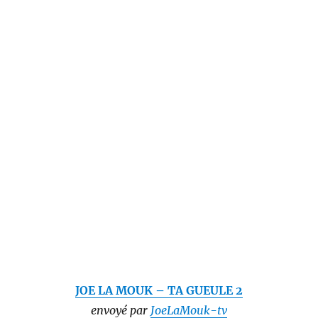
JOE LA MOUK – TA GUEULE 2
envoyé par
JoeLaMouk-tv