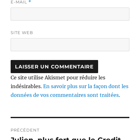
E-MAIL
*
SITE WEB
Ce site utilise Akismet pour réduire les
indésirables.
En savoir plus sur la façon dont les
données de vos commentaires sont traitées
.
Navigation
PRÉCÉDENT
de
Publication