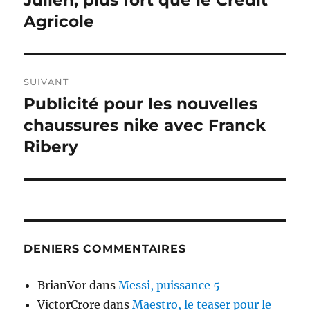
Julien, plus fort que le Credit
précédente :
Agricole
l’article
SUIVANT
Publicité pour les nouvelles
Publication
suivante :
chaussures nike avec Franck
Ribery
DENIERS COMMENTAIRES
BrianVor
dans
Messi, puissance 5
VictorCrore
dans
Maestro, le teaser pour le