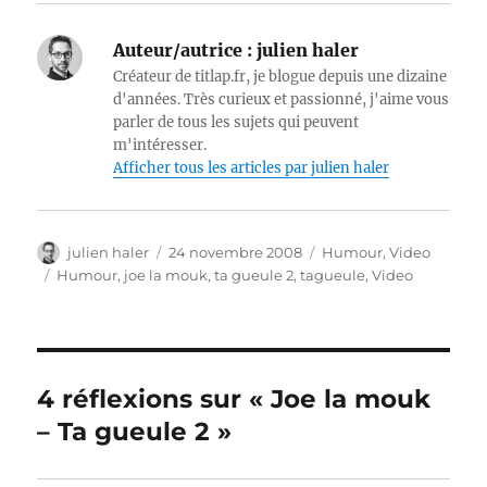
Auteur/autrice :
julien haler
Créateur de titlap.fr, je blogue depuis une dizaine
d'années. Très curieux et passionné, j'aime vous
parler de tous les sujets qui peuvent
m'intéresser.
Afficher tous les articles par julien haler
Auteur
Publié
Catégories
julien haler
24 novembre 2008
Humour
,
Video
le
Étiquettes
Humour
,
joe la mouk
,
ta gueule 2
,
tagueule
,
Video
4 réflexions sur « Joe la mouk
– Ta gueule 2 »