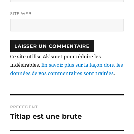
SITE WEB
Ce site utilise Akismet pour réduire les
indésirables.
En savoir plus sur la façon dont les
données de vos commentaires sont traitées
.
Navigation
PRÉCÉDENT
de
Titlap est une brute
Publication
précédente :
l’article