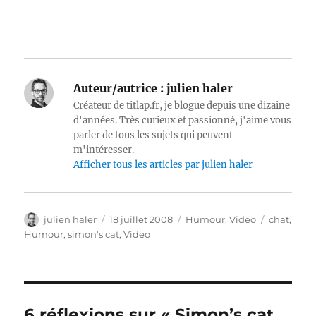
Auteur/autrice :
julien haler
Créateur de titlap.fr, je blogue depuis une dizaine
d'années. Très curieux et passionné, j'aime vous
parler de tous les sujets qui peuvent
m'intéresser.
Afficher tous les articles par julien haler
Auteur
Publié
Catégories
Étiquette
julien haler
18 juillet 2008
Humour
,
Video
chat
,
le
Humour
,
simon's cat
,
Video
6 réflexions sur « Simon’s cat