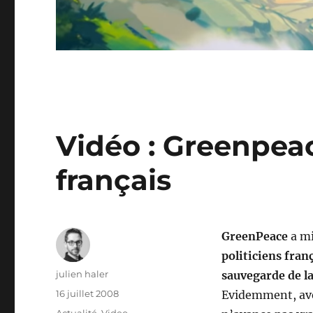
Vidéo : Greenpeace
français
GreenPeace
a mi
politiciens fran
Auteur
julien haler
sauvegarde de la
Publié
16 juillet 2008
Evidemment, avec
le
Catégories