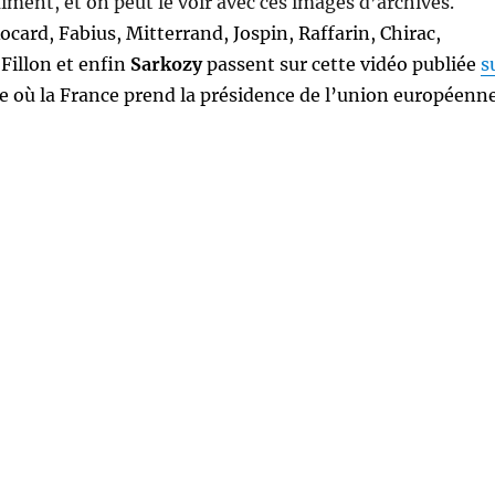
iment, et on peut le voir avec ces images d’archives.
Rocard
,
Fabius,
Mitterrand, Jospin, Raffarin,
Chirac
,
,
Fillon et enfin
Sarkozy
passent sur cette vidéo publiée
s
e où la France prend la présidence de l’union européenne