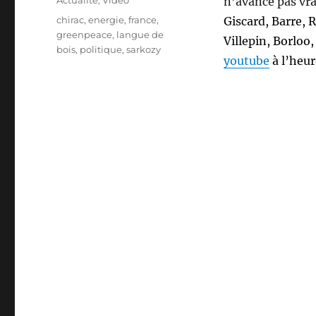
Actualité
,
Video
n’avance pas vra
Étiquettes
chirac
,
energie
,
france
,
Giscard, Barre
, 
greenpeace
,
langue de
Villepin,
Borloo
bois
,
politique
,
sarkozy
youtube
à l’heur