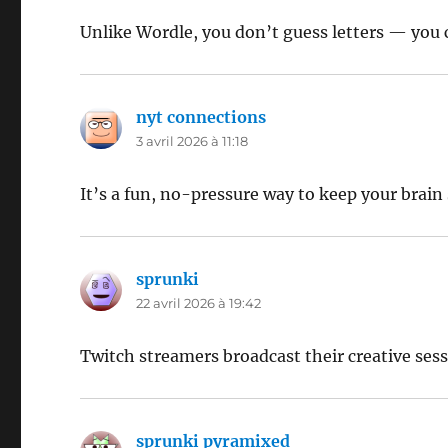
Unlike Wordle, you don’t guess letters — you 
nyt connections
dit :
3 avril 2026 à 11:18
It’s a fun, no-pressure way to keep your brain
sprunki
dit :
22 avril 2026 à 19:42
Twitch streamers broadcast their creative sessi
sprunki pyramixed
dit :