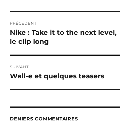
Navigation
PRÉCÉDENT
de
Nike : Take it to the next level,
Publication
précédente :
le clip long
l’article
SUIVANT
Wall-e et quelques teasers
Publication
suivante :
DENIERS COMMENTAIRES