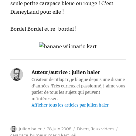
seule petite carapace bleue ou rouge ! C’est
DisneyLand pour elle !
Bordel Bordel et re-bordel !
Auteur/autrice :
julien haler
Créateur de titlap.fr, je blogue depuis une dizaine
d'années. Très curieux et passionné, j'aime vous
parler de tous les sujets qui peuvent
m'intéresser.
Afficher tous les articles par julien haler
Auteur
Publié
Catégories
Étiquett
julien haler
28 juin 2008
Divers
,
Jeux videos
le
carapace
,
humeur
,
mario kart
,
wii