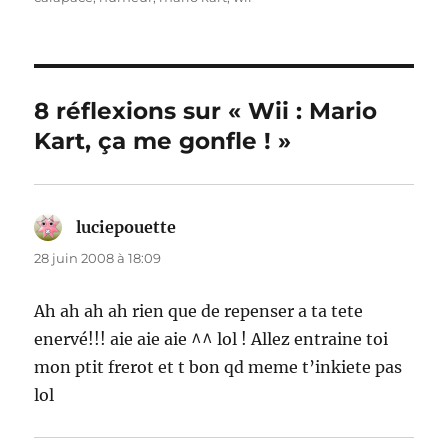
8 réflexions sur « Wii : Mario
Kart, ça me gonfle ! »
luciepouette
dit :
28 juin 2008 à 18:09
Ah ah ah ah rien que de repenser a ta tete
enervé!!! aie aie aie ^^ lol ! Allez entraine toi
mon ptit frerot et t bon qd meme t’inkiete pas
lol