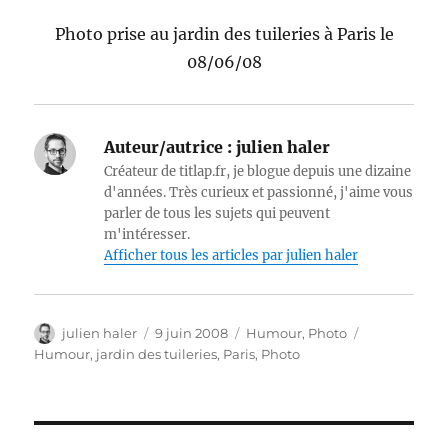
Photo prise au jardin des tuileries à Paris le
08/06/08
Auteur/autrice :
julien haler
Créateur de titlap.fr, je blogue depuis une dizaine
d'années. Très curieux et passionné, j'aime vous
parler de tous les sujets qui peuvent
m'intéresser.
Afficher tous les articles par julien haler
Auteur
Publié
Catégories
Étiquettes
julien haler
9 juin 2008
Humour
,
Photo
le
Humour
,
jardin des tuileries
,
Paris
,
Photo