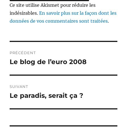
Ce site utilise Akismet pour réduire les
indésirables.
En savoir plus sur la façon dont les
données de vos commentaires sont traitées
.
Navigation
PRÉCÉDENT
de
Le blog de l’euro 2008
Publication
précédente :
l’article
SUIVANT
Le paradis, serait ça ?
Publication
suivante :