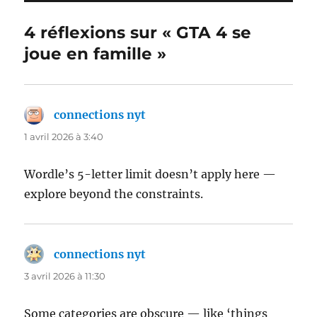
4 réflexions sur « GTA 4 se
joue en famille »
connections nyt
dit :
1 avril 2026 à 3:40
Wordle’s 5-letter limit doesn’t apply here —
explore beyond the constraints.
connections nyt
dit :
3 avril 2026 à 11:30
Some categories are obscure — like ‘things