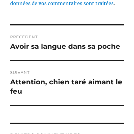
données de vos commentaires sont traitées
.
Navigation
PRÉCÉDENT
de
Avoir sa langue dans sa poche
Publication
précédente :
l’article
SUIVANT
Attention, chien taré aimant le
Publication
suivante :
feu