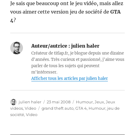
Je sais que beaucoup ont le jeu vidéo, mais allez
vous aimer cette version jeu de société de
GTA
4
?
Auteur/autrice :
julien haler
Créateur de titlap.fr, je blogue depuis une dizaine
d'années. Très curieux et passionné, j'aime vous
parler de tous les sujets qui peuvent
m'intéresser.
Afficher tous les articles par julien haler
Auteur
Publié
Catégories
julien haler
23 mai 2008
Humour
,
Jeux
,
Jeux
le
Étiquettes
videos
,
Video
grand theft auto
,
GTA 4
,
Humour
,
jeu de
société
,
Video