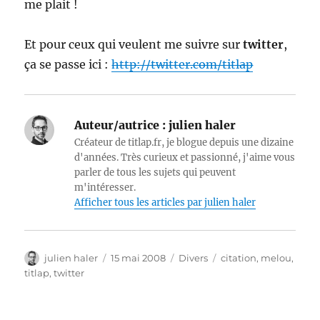
me plait !
Et pour ceux qui veulent me suivre sur
twitter
,
ça se passe ici :
http://twitter.com/titlap
Auteur/autrice :
julien haler
Créateur de titlap.fr, je blogue depuis une dizaine
d'années. Très curieux et passionné, j'aime vous
parler de tous les sujets qui peuvent
m'intéresser.
Afficher tous les articles par julien haler
Auteur
Publié
Catégories
Étiquettes
julien haler
15 mai 2008
Divers
citation
,
melou
,
le
titlap
,
twitter