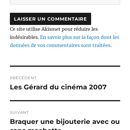
Ce site utilise Akismet pour réduire les
indésirables.
En savoir plus sur la façon dont les
données de vos commentaires sont traitées
.
Navigation
PRÉCÉDENT
de
Les Gérard du cinéma 2007
Publication
précédente :
l’article
SUIVANT
Braquer une bijouterie avec ou
Publication
suivante :