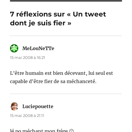
7 réflexions sur « Un tweet
dont je suis fier »
MeLouNeTTe
dit :
15 mai 2008 à 16:21
L’être humain est bien décevant, lui seul est
capable d’être fier de sa méchanceté.
Luciepouette
dit :
15 mai 2008 à 21:11
lé po méchant mon frère 🙁